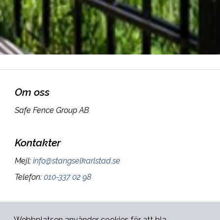
Om oss
Safe Fence Group AB
Kontakter
Mejl
:
info@stangselkarlstad.se
Telefon
:
010-337 02 98
Sidan ägs och administreras
Webbplatsen använder cookies för att bla